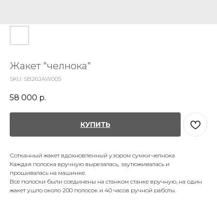
Жакет "челнока"
SKU:
SB26JAW005
58 000
р.
КУПИТЬ
Сотканный жакет вдохновленный узором сумки челнока
Каждая полоска вручную вырезалась, заутюживалась и
прошивалась на машинке.
Все полоски были соединены на станком станке вручную, на один
жакет ушло около 200 полосок и 40 часов ручной работы.