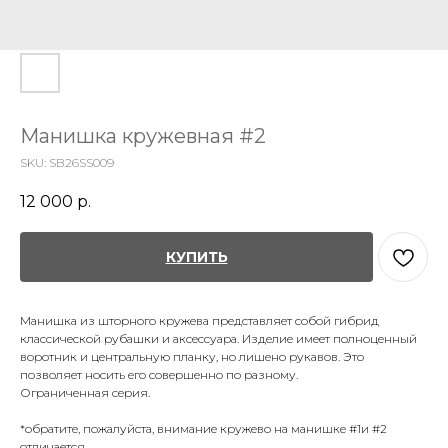
Манишка кружевная #2
SKU:
SB26SS009
12 000
р.
КУПИТЬ
Манишка из шторного кружева представляет собой гибрид
классической рубашки и аксессуара. Изделие имеет полноценный
воротник и центральную планку, но лишено рукавов. Это
позволяет носить его совершенно по разному.
Ограниченная серия.
*обратите, пожалуйста, внимание кружево на манишке #1и #2
отличается