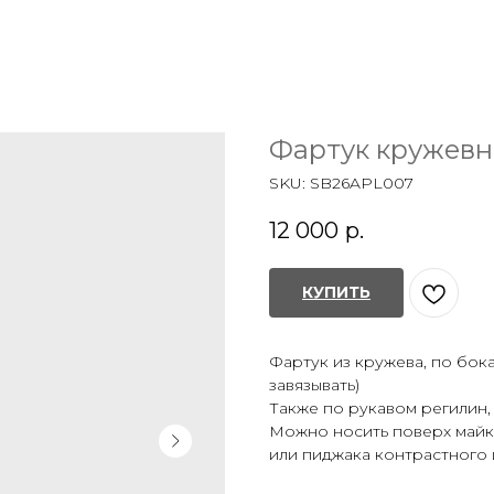
Фартук кружев
SKU:
SB26APL007
12 000
р.
КУПИТЬ
Фартук из кружева, по бок
завязывать)
Также по рукавом регилин
Можно носить поверх майки
или пиджака контрастного 